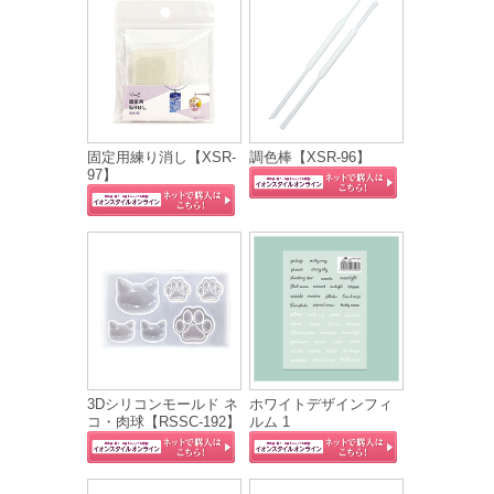
固定用練り消し【XSR-
調色棒【XSR-96】
97】
3Dシリコンモールド ネ
ホワイトデザインフィ
コ・肉球【RSSC-192】
ルム 1