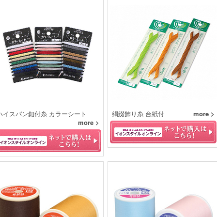
ハイスパン釦付糸 カラーシート
絹綴飾り糸 台紙付
more >
more >