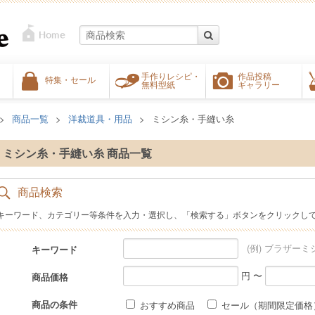
手作りレシピ・
作品投稿
特集・セール
無料型紙
ギャラリー
商品一覧
洋裁道具・用品
ミシン糸・手縫い糸
ミシン糸・手縫い糸 商品一覧
商品検索
キーワード、カテゴリー等条件を入力・選択し、「検索する」ボタンをクリックし
(例) ブラザーミ
キーワード
円 〜
商品価格
商品の条件
おすすめ商品
セール（期間限定価