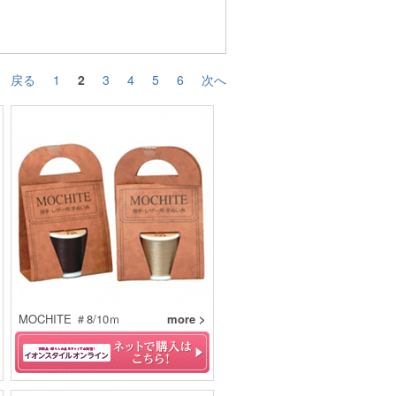
戻る
1
2
3
4
5
6
次へ
MOCHITE ＃8/10ｍ
more >