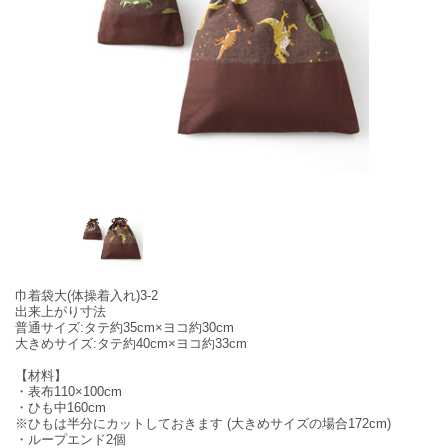
巾着袋大(体操着入れ)3-2
出来上がり寸法
普通サイズ:タテ約35cm×ヨコ約30cm
大きめサイズ:タテ約40cm×ヨコ約33cm
【材料】
・表布110×100cm
・ひも中160cm
※ひもは半分にカットしておきます (大きめサイズの場合172cm)
・ループエンド2個