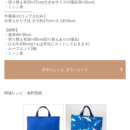
・切り替え布33×27cm(大きめサイズの場合36×31cm)
・ミシン糸
------------------------
巾着袋小(コップ入れ)4-1
出来上がり寸法 タテ約17cm×ヨコ約16cm
【材料】
・表布40×30cm
・切り替え布30×30cm(切り替えありの場合)
・ひも中100cm(ひもは半分にカットしておきます)
・ループエンド2個
・ミシン糸
手作りレシピ ダウンロード
関連レシピ・無料型紙