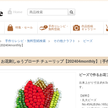
手作りレシピ・
作品投稿
特集・セール
無料型紙
ギャラリー
手作りレシピ・無料型紙検索
その他クラフト
ビーズ
404monthly】
お花刺しゅうブローチ チューリップ【202404monthly】 | 
ビーズで作るお花
出来上がり寸法:約4.
す。
【材料】
・丸大ビーズ
No.45A(赤)No.16