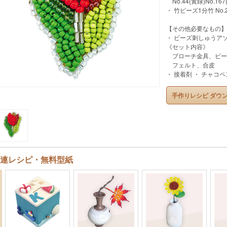
No.44(黄緑)No.167
・ 竹ビーズ1分竹 No.
【その他必要なもの】
・ ビーズ刺しゅうア
《セット内容》
ブローチ金具、ビー
フェルト、合皮
・ 接着剤 ・ チャコペ
手作りレシピ ダウ
連レシピ・無料型紙