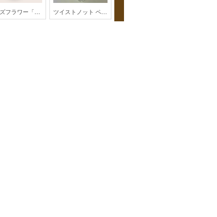
ビーズフラワー「あじさい」【202606monthly】
ツイストノット ペットボトルホルダー【パラコード】