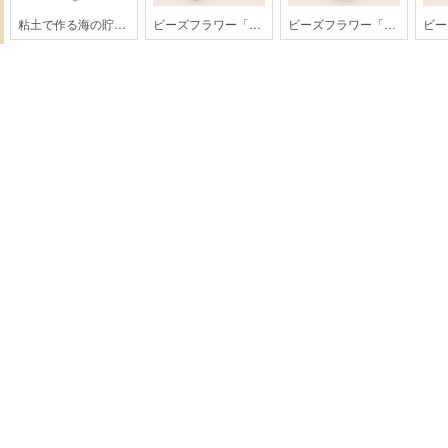
粘土で作る海の貯金箱
ビーズフラワー「もみじ」【202608monthly】
ビーズフラワー「ひまわり」【202607monthly】