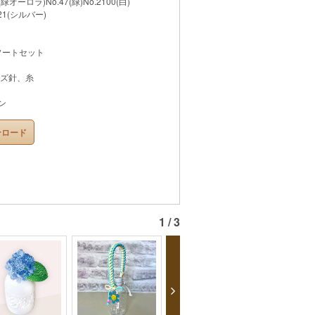
(緑オーロラ)No.47(緑)No.2100(白)
21(シルバー)
ソートセット
ズ針、糸
ン
ンロード
1 / 3