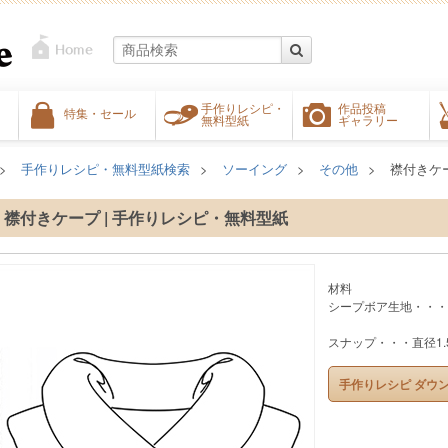
手作りレシピ・
作品投稿
特集・セール
無料型紙
ギャラリー
手作りレシピ・無料型紙検索
ソーイング
その他
襟付きケ
襟付きケープ | 手作りレシピ・無料型紙
材料
シープボア生地・・・14
又は1m
スナップ・・・直径1.
手作りレシピ ダウ