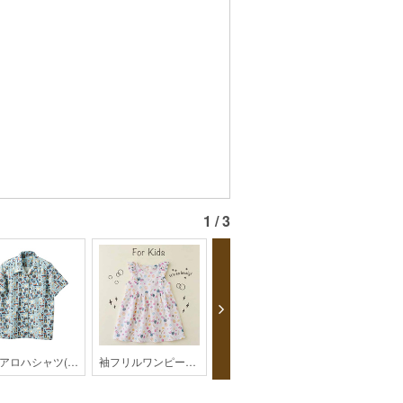
1 / 3
大人アロハシャツ(レディス)【HK01-2403】
袖フリルワンピース【KH28-1804】