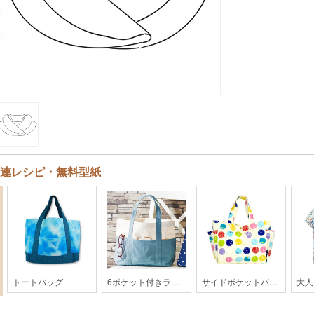
連レシピ・無料型紙
トートバッグ
6ポケット付きラージトートバッグ【GG9-2104】
サイドポケットバッグ【201701c】