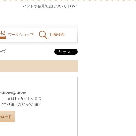
パンドラ会員制度について
｜
Q&A
ワークショップ
店舗検索
ープ
0cm幅×40cm
カットクロス
5cm×1組（お好みで2組）
ンロード