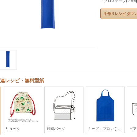
・クロステープ(２cm幅
手作りレシピ ダウ
連レシピ・無料型紙
リュック
通園バッグ
キッズエプロン (110cmサイズ） 16