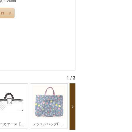
)…20cm
ンロード
1 / 3
ピアニカケース【201312】
レッスンバッグF-497【kippis】