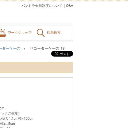
パンドラ会員制度について
｜
Q&A
ワークショップ
店舗検索
ーダーケース
リコーダーケース 13
cm
オックス生地)
り1.1cm幅×100cm
幅)…5cm