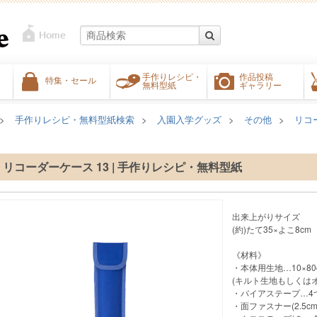
手作りレシピ・
作品投稿
特集・セール
無料型紙
ギャラリー
手作りレシピ・無料型紙検索
入園入学グッズ
その他
リコ
リコーダーケース 13 | 手作りレシピ・無料型紙
出来上がりサイズ
(約)たて35×よこ8cm
《材料》
・本体用生地…10×80
(キルト生地もしくは
・バイアステープ…4つ折
・面ファスナー(2.5cm