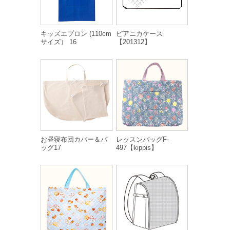
キッズエプロン (110cm
ピアニカケース
サイズ） 16
【201312】
お昼寝布団カバー＆バ
レッスンバッグF-
ッグ17
497【kippis】