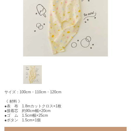
サイズ：100cm・110cm・120cm
《 材料 》
●表 布 1.8mカットクロス×1枚
●接着芯 約90cm幅×20cm
●ゴ ム 1.5cm幅×25cm
●ボタン 1.5cm×1個