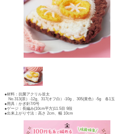
●材料：抗菌アクリル並太
No.313(茶）-12g、317(オフ白）-10g 、305(黄色）-5g 各1玉
●用具：かぎ針7/0号
●ゲージ：長編み(10cm平方)11.5目 9段
●出来上がり寸法：高さ 2cm、幅 10cm