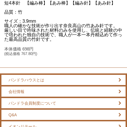
短4本針 【編み棒】【あみ棒】【編み針】【あみ針】
品質：竹
サイズ：3.9mm
職人の確かな技術が作り出す奈良高山の竹あみ針です。
厳しい目で吟味された材料のみを使用し、伝統と経験の中
で培われた独自の技術で、職人が一本一本丹精込めて作っ
た最高品質の竹針です。
本体価格
698
円
(税込価格
767.80
円)
パンドラハウスとは
会社情報
パンドラ会員制度について
Q&A
イオンリテール