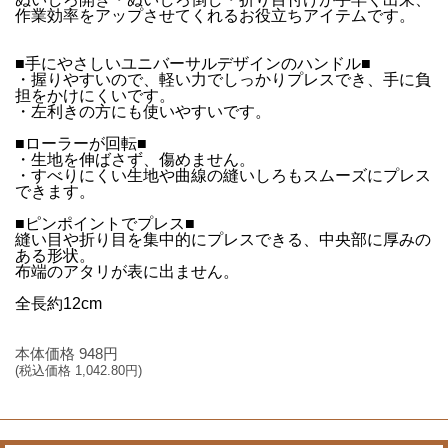
作業効率をアップさせてくれるお役立ちアイテムです。
■手にやさしいユニバーサルデザインのハンドル■
・握りやすいので、軽い力でしっかりプレスでき、手に負
担をかけにくいです。
・左利きの方にも使いやすいです。
■ローラーが回転■
・生地を伸ばさず、傷めません。
・すべりにくい生地や曲線の縫いしろもスムーズにプレス
できます。
■ピンポイントでプレス■
縫い目や折り目を集中的にプレスできる、中央部に厚みの
ある形状。
布端のアタリが表に出ません。
全長約12cm
本体価格
948
円
(税込価格
1,042.80
円)