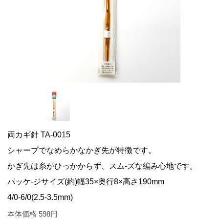
両カギ針 TA-0015
シャープでなめらかなかぎ先が特徴です。
かぎ先は糸がひっかからず、スム-ズな編み心地です。
パッケ-ジサイズ(約)幅35×奥行8×高さ190mm
4/0-6/0(2.5‐3.5mm)
本体価格
598
円