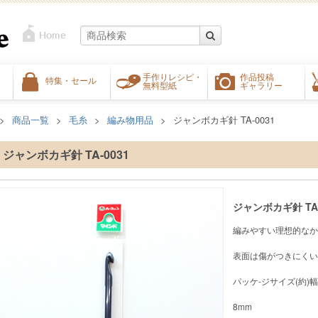
手作りレシピ・
作品投稿
特集・セール
無料型紙
ギャラリー
商品一覧
毛糸
編み物用品
ジャンボカギ針 TA-0031
ジャンボカギ針 TA-0031
ジャンボカギ針 TA-
編みやすい理想的なか
表面は傷がつきにくい
パッケ-ジサイズ(約)幅
8mm