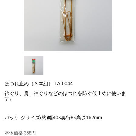
ほつれ止め（３本組） TA-0044
衿ぐり、肩、袖ぐりなどのほつれを防ぐ仮止めに使いま
す。
パッケ-ジサイズ(約)幅40×奥行8×高さ162mm
本体価格
358
円