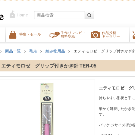
手作りレシピ・
作品投稿
特集・セール
無料型紙
ギャラリー
商品一覧
毛糸
編み物用品
エティモロゼ グリップ付きかぎ針 T
エティモロゼ グリップ付きかぎ針 TER-05
エティモロゼ グリ
持ちやすい形状と手に
細かく研磨したかぎ先
す。
パッケ-ジサイズ(約)幅