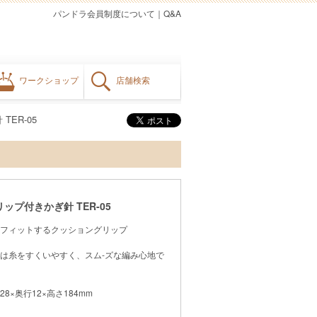
パンドラ会員制度について
｜
Q&A
ワークショップ
店舗検索
ER-05
ップ付きかぎ針 TER-05
フィットするクッショングリップ
は糸をすくいやすく、スム-ズな編み心地で
28×奥行12×高さ184mm