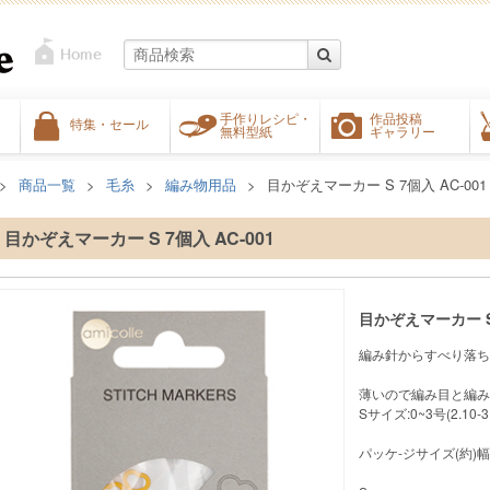
手作りレシピ・
作品投稿
特集・セール
無料型紙
ギャラリー
商品一覧
毛糸
編み物用品
目かぞえマーカー S 7個入 AC-001
目かぞえマーカー S 7個入 AC-001
目かぞえマーカー S 
編み針からすべり落ち
薄いので編み目と編み
Sサイズ:0~3号(2.10-3
パッケ-ジサイズ(約)幅