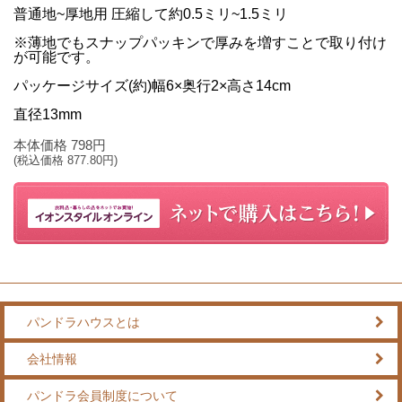
普通地~厚地用 圧縮して約0.5ミリ~1.5ミリ
※薄地でもスナップパッキンで厚みを増すことで取り付け
が可能です。
パッケージサイズ(約)幅6×奥行2×高さ14cm
直径13mm
本体価格
798
円
(税込価格
877.80
円)
パンドラハウスとは
会社情報
パンドラ会員制度について