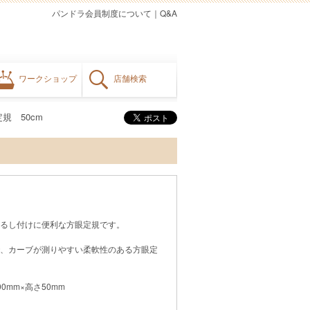
パンドラ会員制度について
｜
Q&A
ワークショップ
店舗検索
規 50cm
るし付けに便利な方眼定規です。
、カーブが測りやすい柔軟性のある方眼定
0mm×高さ50mm