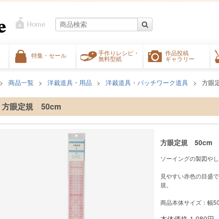
手作りレシピ・
作品投稿
特集・セール
無料型紙
ギャラリー
商品一覧
洋裁道具・用品
洋裁道具・パッチワーク道具
方眼定
方眼定規 50cm
方眼定規 50cm
ソーイングの製図やし
見やすい赤色の目盛で
規。
商品本体サイズ：幅50
本体価格
1,080
円