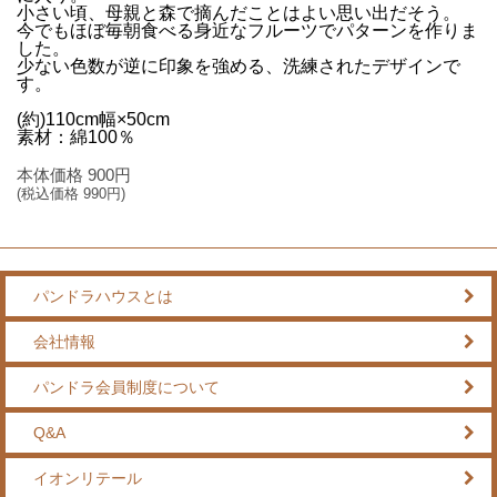
小さい頃、母親と森で摘んだことはよい思い出だそう。
今でもほぼ毎朝食べる身近なフルーツでパターンを作りま
した。
少ない色数が逆に印象を強める、洗練されたデザインで
す。
(約)110cm幅×50cm
素材：綿100％
本体価格
900
円
(税込価格
990
円)
パンドラハウスとは
会社情報
パンドラ会員制度について
Q&A
イオンリテール