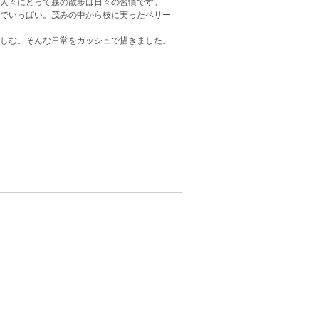
人々にとって森の散歩は日々の習慣です。
でいっぱい。茂みの中から枝に実ったベリー
しむ。そんな日常をガッシュで描きました。