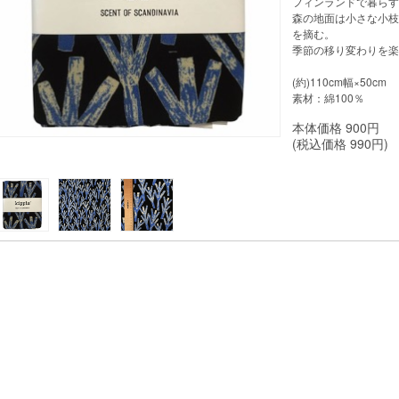
フィンランドで暮らす
森の地面は小さな小枝
を摘む。
季節の移り変わりを楽
(約)110cm幅×50cm
素材：綿100％
本体価格
900
円
(税込価格
990
円)