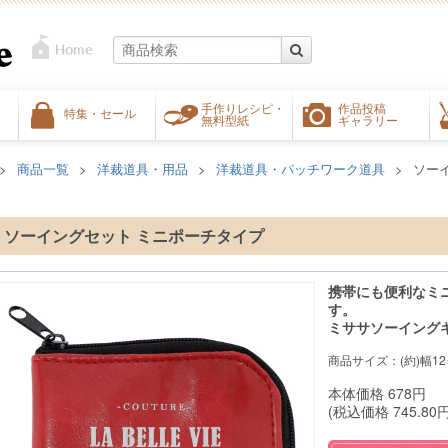
手作りレシピ・
作品投稿
特集・セール
無料型紙
ギャラリー
商品一覧
洋裁道具・用品
洋裁道具・パッチワーク道具
ソー
ソーイングセット ミニポーチタイプ
携帯にも便利なミ
す。
ミササソーイング
商品サイズ：(約)幅12×
本体価格
678
円
(税込価格
745.80
円