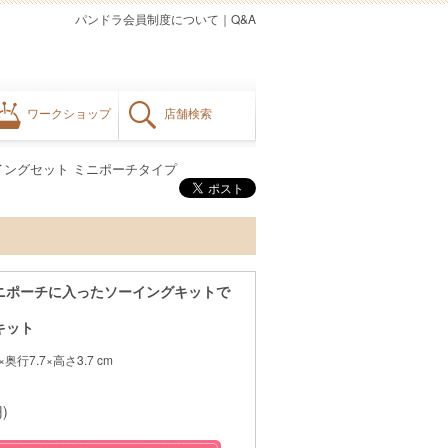
パンドラ会員制度について
｜
Q&A
ワークショップ
店舗検索
イングセット ミニポーチタイプ
ニポーチに入ったソーイングキットで
キット
奥行7.7×高さ3.7 cm
)