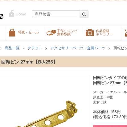
手作りレシピ・
作品投稿
特集・セール
無料型紙
ギャラリー
商品一覧
クラフト
アクセサリーパーツ・金属パーツ
回転ピン 
回転ピン 27mm【BJ-256】
回転ピンタイプの
回転ピン 27mm【B
メーカー：エルベール
原産国：中国
素材：鉄
本体価格
158
円
(税込価格
173.80
円