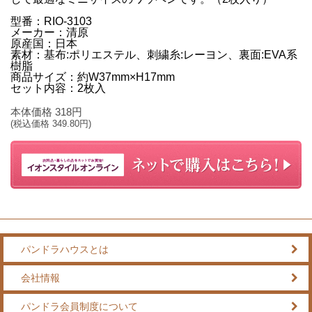
型番：RIO‐3103
メーカー：清原
原産国：日本
素材：基布:ポリエステル、刺繍糸:レーヨン、裏面:EVA系
樹脂
商品サイズ：約W37mm×H17mm
セット内容：2枚入
本体価格
318
円
(税込価格
349.80
円)
パンドラハウスとは
会社情報
パンドラ会員制度について