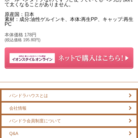
て太くなることがありません。
原産国：日本
素材：成分:油性ゲルインキ、本体:再生PP、キャップ:再生
PC
本体価格
178
円
(税込価格
195.80
円)
パンドラハウスとは
会社情報
パンドラ会員制度について
Q&A