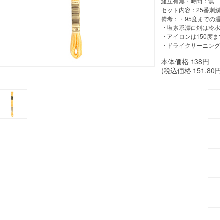
組立有無・時間：無
セット内容：25番刺
備考：・95度までの
・塩素系漂白剤は冷水
・アイロンは150度ま
・ドライクリーニング
本体価格
138
円
(税込価格
151.80
円