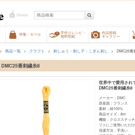
手作りレシピ・
作品投稿
特集・セール
無料型紙
ギャラリー
商品一覧
クラフト
刺しゅう・刺し子・こぎん刺し
DMC25
DMC25番刺繍糸8
世界中で愛用され
DMC25番刺繍糸8
メーカー：DMC
原産国：フランス
素材：綿100%
商品サイズ：8m
機能：クロスステッチ
フトにご使用いただけ
洗濯方法：手洗い