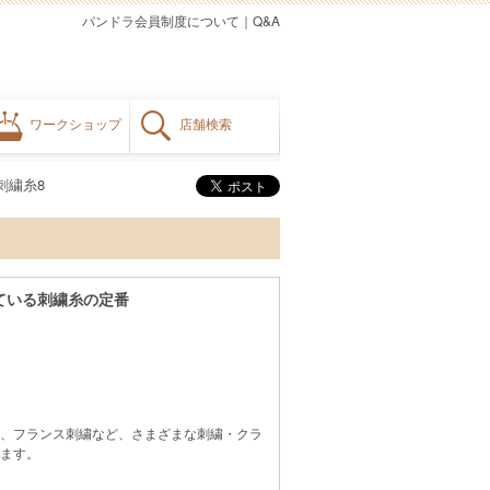
パンドラ会員制度について
｜
Q&A
ワークショップ
店舗検索
番刺繍糸8
ている刺繍糸の定番
、フランス刺繍など、さまざまな刺繍・クラ
ます。