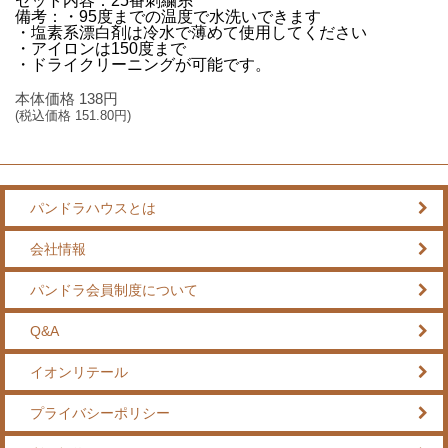
セット内容：25番刺繍糸
備考：・95度までの温度で水洗いできます
・塩素系漂白剤は冷水で薄めて使用してください
・アイロンは150度まで
・ドライクリーニングが可能です。
本体価格
138
円
(税込価格
151.80
円)
パンドラハウスとは
会社情報
パンドラ会員制度について
Q&A
イオンリテール
プライバシーポリシー