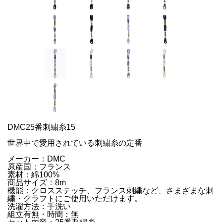
DMC25番刺繍糸15
世界中で愛用されている刺繍糸の定番
メーカー：DMC
原産国：フランス
素材：綿100%
商品サイズ：8m
機能：クロスステッチ、フランス刺繍など、さまざまな刺
繍・クラフトにご使用いただけます。
洗濯方法：手洗い
組立有無・時間：無