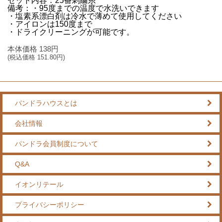
セット内容：25番刺繍糸
備考：・95度までの温度で水洗いできます
・塩素系漂白剤は冷水で薄めて使用してください
・アイロンは150度まで
・ドライクリーニングが可能です。
本体価格
138
円
(税込価格
151.80
円)
パンドラハウスとは
会社情報
パンドラ会員制度について
Q&A
イオンリテール
プライバシーポリシー