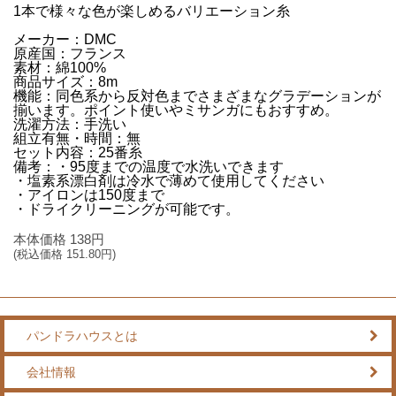
1本で様々な色が楽しめるバリエーション糸
メーカー：DMC
原産国：フランス
素材：綿100%
商品サイズ：8m
機能：同色系から反対色までさまざまなグラデーションが
揃います。ポイント使いやミサンガにもおすすめ。
洗濯方法：手洗い
組立有無・時間：無
セット内容：25番糸
備考：・95度までの温度で水洗いできます
・塩素系漂白剤は冷水で薄めて使用してください
・アイロンは150度まで
・ドライクリーニングが可能です。
本体価格
138
円
(税込価格
151.80
円)
パンドラハウスとは
会社情報