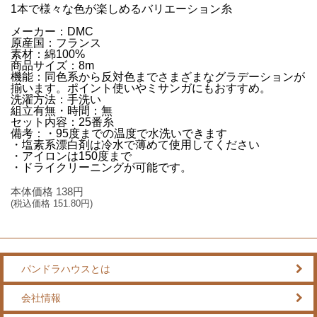
1本で様々な色が楽しめるバリエーション糸
メーカー：DMC
原産国：フランス
素材：綿100%
商品サイズ：8m
機能：同色系から反対色までさまざまなグラデーションが
揃います。ポイント使いやミサンガにもおすすめ。
洗濯方法：手洗い
組立有無・時間：無
セット内容：25番糸
備考：・95度までの温度で水洗いできます
・塩素系漂白剤は冷水で薄めて使用してください
・アイロンは150度まで
・ドライクリーニングが可能です。
本体価格
138
円
(税込価格
151.80
円)
パンドラハウスとは
会社情報