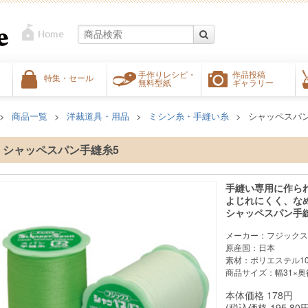
手作りレシピ・
作品投稿
特集・セール
無料型紙
ギャラリー
商品一覧
洋裁道具・用品
ミシン糸・手縫い糸
シャッペスパ
シャッペスパン手縫糸5
手縫い専用に作ら
よじれにくく、な
シャッペスパン手
メーカー：フジックス
原産国：日本
素材：ポリエステル10
商品サイズ：幅31×奥行
本体価格
178
円
(税込価格
195.80
円