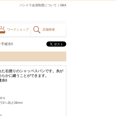
パンドラ会員制度について
｜
Q&A
ワークショップ
店舗検索
ン手縫糸5
れた右撚りのシャッペスパンです。糸が
めらかに縫うことができます。
縫糸5
0％
31×高さ38mm
)