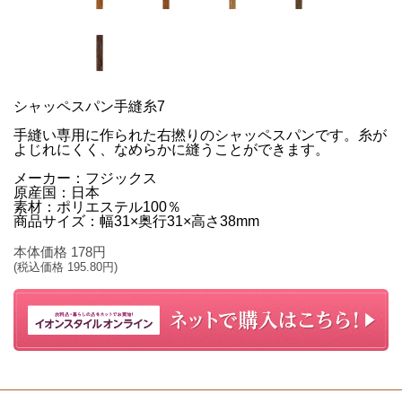
シャッペスパン手縫糸7
手縫い専用に作られた右撚りのシャッペスパンです。糸が
よじれにくく、なめらかに縫うことができます。
メーカー：フジックス
原産国：日本
素材：ポリエステル100％
商品サイズ：幅31×奥行31×高さ38mm
本体価格
178
円
(税込価格
195.80
円)