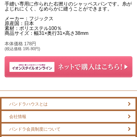
手縫い専用に作られた右撚りのシャッペスパンです。糸が
よじれにくく、なめらかに縫うことができます。
メーカー：フジックス
原産国：日本
素材：ポリエステル100％
商品サイズ：幅31×奥行31×高さ38mm
本体価格
178
円
(税込価格
195.80
円)
パンドラハウスとは
会社情報
パンドラ会員制度について