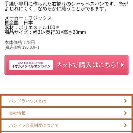
手縫い専用に作られた右撚りのシャッペスパンです。糸が
よじれにくく、なめらかに縫うことができます。
メーカー：フジックス
原産国：日本
素材：ポリエステル100％
商品サイズ：幅31×奥行31×高さ38mm
本体価格
178
円
(税込価格
195.80
円)
パンドラハウスとは
会社情報
パンドラ会員制度について