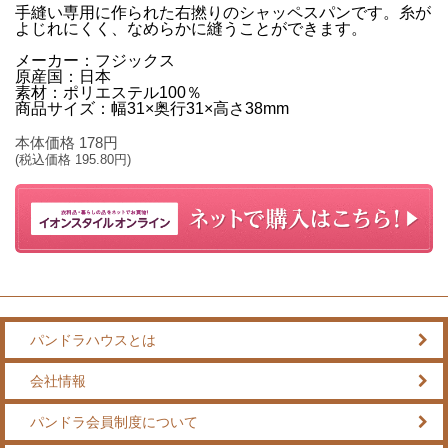
手縫い専用に作られた右撚りのシャッペスパンです。糸が
よじれにくく、なめらかに縫うことができます。
メーカー：フジックス
原産国：日本
素材：ポリエステル100％
商品サイズ：幅31×奥行31×高さ38mm
本体価格
178
円
(税込価格
195.80
円)
パンドラハウスとは
会社情報
パンドラ会員制度について