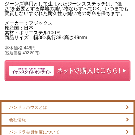
ジーンズ専用として生まれたジーンズステッチは、“強
さ”を必要とする厚地の縫い物ならすべてOK。いつまでも
変質しないすぐれた耐久性が縫い物の寿命を保ちます。
メーカー：フジックス
原産国：日本
素材：ポリエステル100％
商品サイズ：幅38×奥行38×高さ49mm
本体価格
448
円
(税込価格
492.80
円)
パンドラハウスとは
会社情報
パンドラ会員制度について