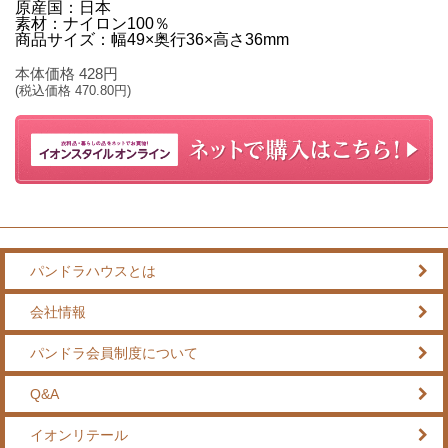
原産国：日本
素材：ナイロン100％
商品サイズ：幅49×奥行36×高さ36mm
本体価格
428
円
(税込価格
470.80
円)
パンドラハウスとは
会社情報
パンドラ会員制度について
Q&A
イオンリテール