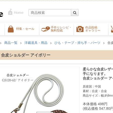
手作りレシピ・
作品投稿
特集・セール
無料型紙
ギャラリー
商品一覧
洋裁道具・用品
ひも・テープ・持ち手・パーツ
合
合皮ショルダー アイボリー
柔らかな合皮レザ
手になります。
合皮ショルダー ア
原産国：中国
素材：合皮・合金
商品サイズ：幅:約9mm
本体価格
498
円
(税込価格
547.80
円