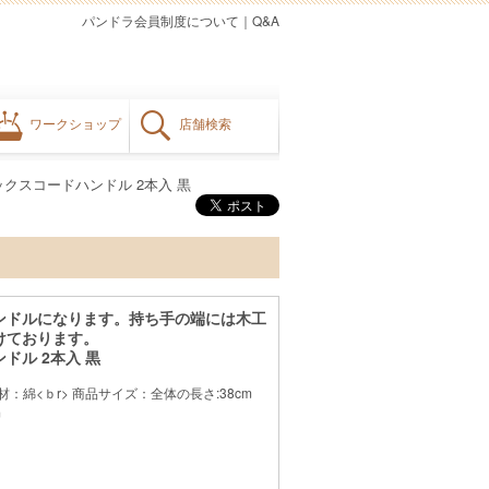
パンドラ会員制度について
｜
Q&A
ワークショップ
店舗検索
ックスコードハンドル 2本入 黒
ンドルになります。持ち手の端には木工
けております。
ドル 2本入 黒
材：綿<ｂr> 商品サイズ：全体の長さ:38cm
m