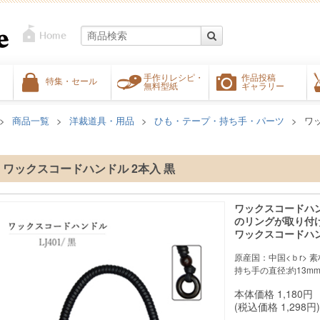
手作りレシピ・
作品投稿
特集・セール
無料型紙
ギャラリー
商品一覧
洋裁道具・用品
ひも・テープ・持ち手・パーツ
ワ
ワックスコードハンドル 2本入 黒
ワックスコードハ
のリングが取り付
ワックスコードハン
原産国：中国<ｂr> 素
持ち手の直径:約13m
本体価格
1,180
円
(税込価格
1,298
円)