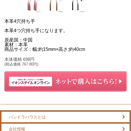
本革4穴持ち手
本革4つ穴持ち手になります。
原産国：中国
素材：本革
商品サイズ：幅:約15mm×高さ:約40cm
本体価格
698
円
(税込価格
767.80
円)
パンドラハウスとは
会社情報