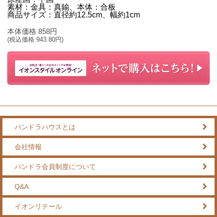
素材：金具：真鍮、本体：合板
商品サイズ：直径約12.5cm、幅約1cm
本体価格
858
円
(税込価格
943.80
円)
パンドラハウスとは
会社情報
パンドラ会員制度について
Q&A
イオンリテール