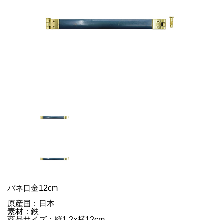
バネ口金12cm
原産国：日本
素材：鉄
商品サイズ：縦1.2×横12cm