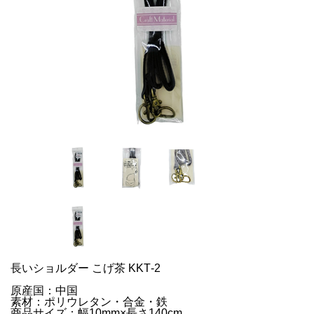
長いショルダー こげ茶 KKT‐2
原産国：中国
素材：ポリウレタン・合金・鉄
商品サイズ：幅10mm×長さ140cm