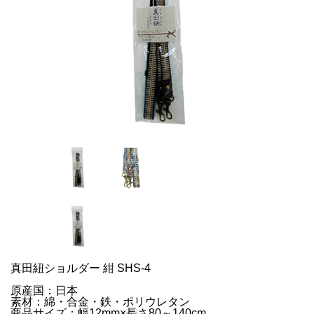
真田紐ショルダー 紺 SHS‐4
原産国：日本
素材：綿・合金・鉄・ポリウレタン
商品サイズ：幅12mm×長さ80～140cm