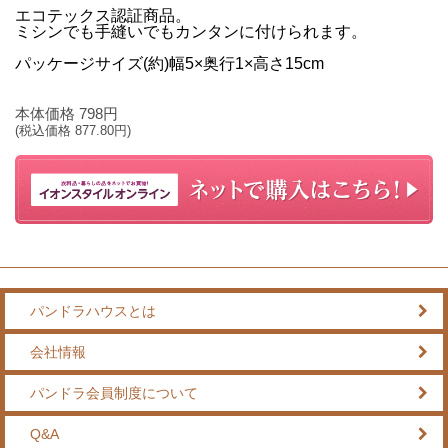
エコテックス認証商品。
ミシンでも手縫いでもカンタンに付けられます。
パッケージサイズ(約)幅5×奥行1×高さ15cm
本体価格
798
円
(税込価格
877.80
円)
パンドラハウスとは
会社情報
パンドラ会員制度について
Q&A