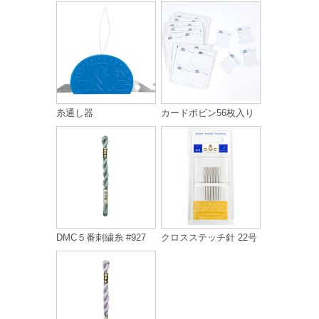
糸通し器
カードボビン56枚入り
DMC５番刺繍糸 #927
クロスステッチ針 22号