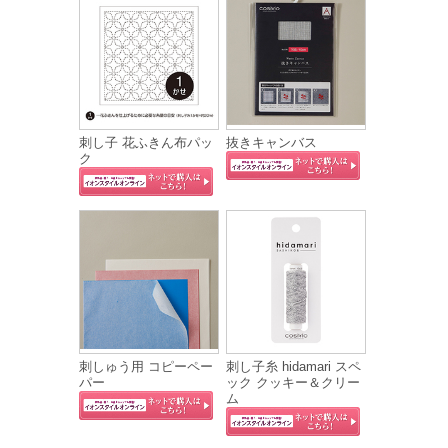
刺し子 花ふきん布パッ
抜きキャンバス
ク
刺しゅう用 コピーペー
刺し子糸 hidamari スペ
パー
ック クッキー＆クリー
ム