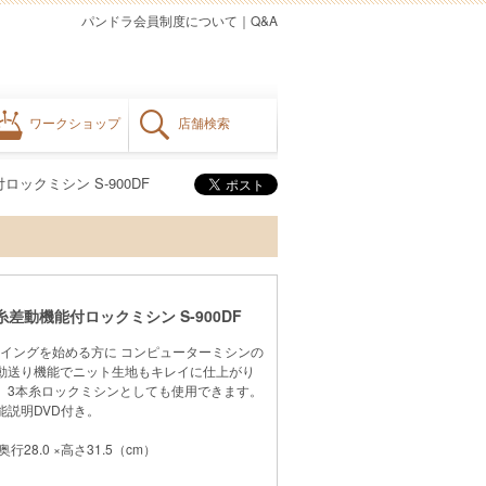
パンドラ会員制度について
｜
Q&A
ワークショップ
店舗検索
ックミシン S-900DF
差動機能付ロックミシン S-900DF
イングを始める方に コンピューターミシンの
動送り機能でニット生地もキレイに仕上がり
、3本糸ロックミシンとしても使用できます。
能説明DVD付き。
行28.0 ×高さ31.5（cm）