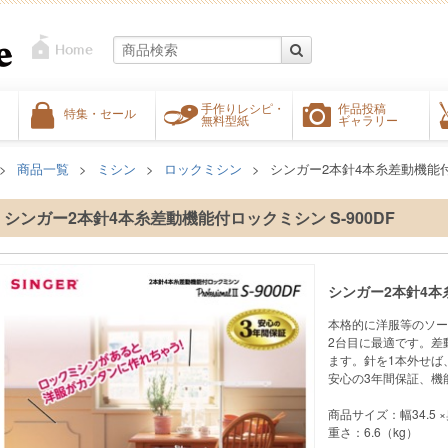
手作りレシピ・
作品投稿
特集・セール
無料型紙
ギャラリー
商品一覧
ミシン
ロックミシン
シンガー2本針4本糸差動機能付ロ
シンガー2本針4本糸差動機能付ロックミシン S-900DF
シンガー2本針4本糸
本格的に洋服等のソー
2台目に最適です。差
ます。針を1本外せば
安心の3年間保証、機
商品サイズ：幅34.5 ×奥
重さ：6.6（kg）