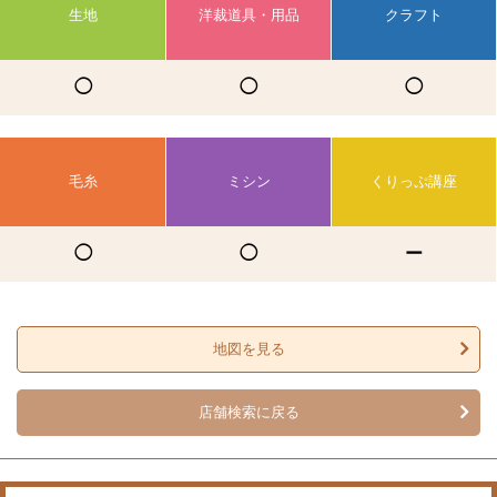
生地
洋裁道具・用品
クラフト
◯
◯
◯
毛糸
ミシン
くりっぷ講座
◯
◯
ー
地図を見る
店舗検索に戻る