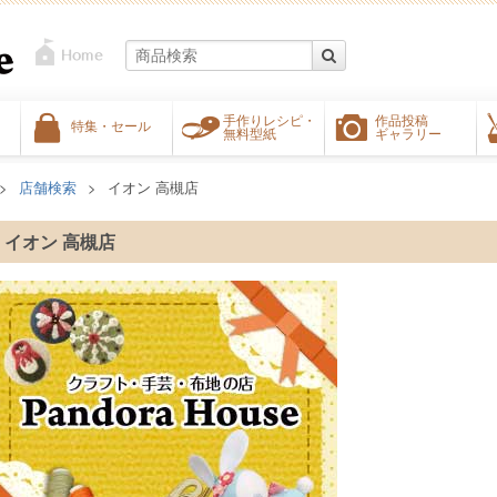
手作りレシピ・
作品投稿
特集・セール
無料型紙
ギャラリー
店舗検索
イオン 高槻店
イオン 高槻店