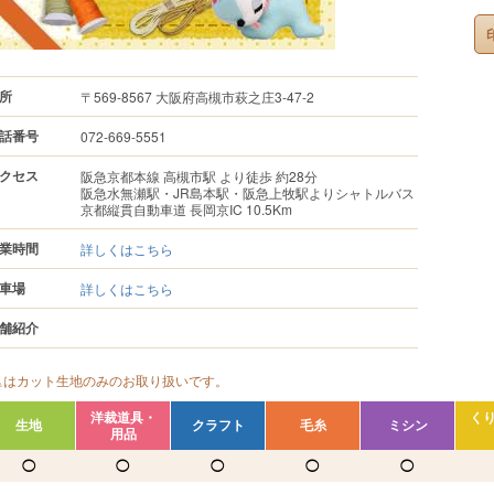
所
〒569-8567 大阪府高槻市萩之庄3-47-2
話番号
072-669-5551
クセス
阪急京都本線 高槻市駅 より徒歩 約28分
阪急水無瀬駅・JR島本駅・阪急上牧駅よりシャトルバス
京都縦貫自動車道 長岡京IC 10.5Km
業時間
詳しくはこちら
車場
詳しくはこちら
舗紹介
△はカット生地のみのお取り扱いです。
洋裁道具・
く
生地
クラフト
毛糸
ミシン
用品
◯
◯
◯
◯
◯