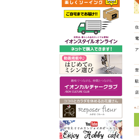
住
電
ア
営
駐
店
※