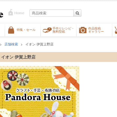
手作りレシピ・
作品投稿
特集・セール
無料型紙
ギャラリー
店舗検索
イオン 伊賀上野店
イオン 伊賀上野店