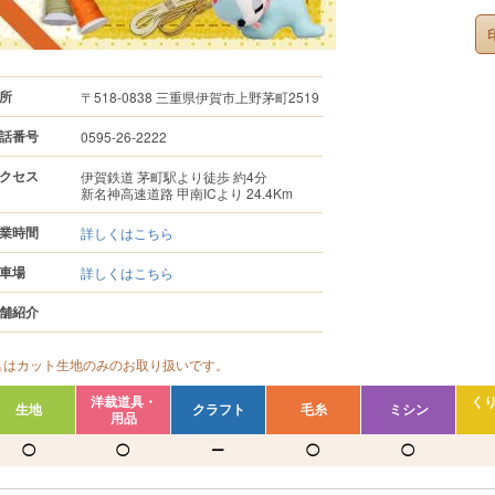
所
〒518-0838 三重県伊賀市上野茅町2519
話番号
0595-26-2222
クセス
伊賀鉄道 茅町駅より徒歩 約4分
新名神高速道路 甲南ICより 24.4Km
業時間
詳しくはこちら
車場
詳しくはこちら
舗紹介
△はカット生地のみのお取り扱いです。
洋裁道具・
く
生地
クラフト
毛糸
ミシン
用品
◯
◯
ー
◯
◯