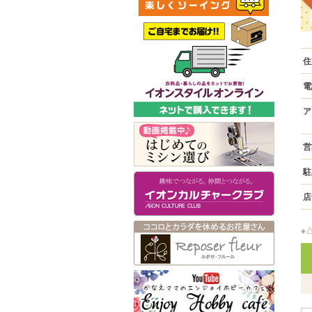
住
電
ア
営
駐
店
※