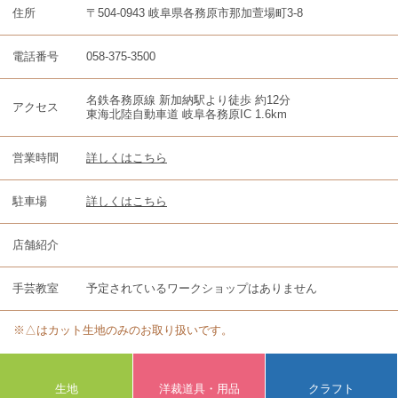
住所
〒504-0943 岐阜県各務原市那加萱場町3-8
電話番号
058-375-3500
名鉄各務原線 新加納駅より徒歩 約12分
アクセス
東海北陸自動車道 岐阜各務原IC 1.6km
営業時間
詳しくはこちら
駐車場
詳しくはこちら
店舗紹介
手芸教室
予定されているワークショップはありません
※△はカット生地のみのお取り扱いです。
生地
洋裁道具・用品
クラフト